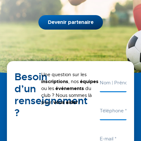
Devenir partenaire
Besoin
Une question sur les
inscriptions
, nos
équipes
d’un
ou les
événements
du
club ? Nous sommes là
renseignement
pour
vous aider
!
?