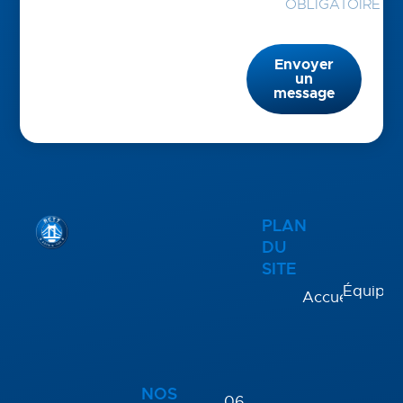
OBLIGATOIRE
Envoyer
un
message
PLAN
DU
SITE
Équipes
Accueil
NOS
06