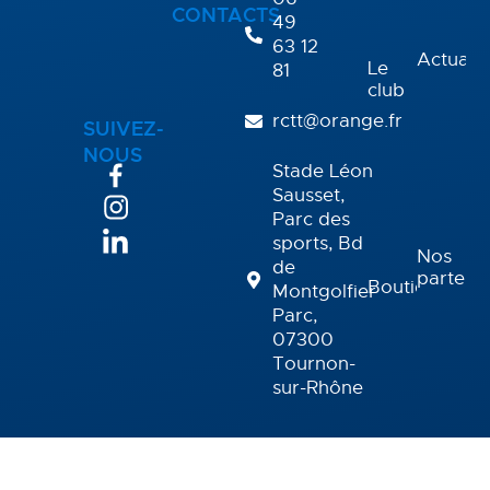
CONTACTS
49
63 12
Actualit
Le
81
club
rctt@orange.fr
SUIVEZ-
NOUS
Stade Léon
Sausset,
Parc des
sports, Bd
Nos
de
partena
Boutique
Montgolfier
Parc,
07300
Tournon-
sur-Rhône
Nous
Adhésion