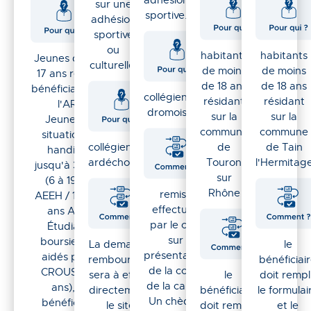
sur une
sportive.
adhésion
sportive
ou
habitants
habitants
Jeunes de 14 à
culturelle.
de moins
de moins
17 ans révolus
de 18 ans
de 18 ans
bénéficiaires de
collégiens
résidant
résidant
l'ARS
dromois.
sur la
sur la
Jeunes en
commune
commune
situation de
collégiens
de
de Tain
handicap
ardéchois
Touron
l'Hermitag
jusqu'à 30 ans
sur
(6 à 19 ans
Rhône
remise
AEEH / 16 à 30
effectuée
ans AAH)
par le club
Étudiants
sur
boursiers ou
La demande de
le
présentation
aidés par le
remboursement
bénéficiai
de la copie
CROUS (-28
sera à effectuer
le
doit rempl
de la carte ;
ans), ou
directement sur
bénéficiaire
le formulai
Un chèque
bénéficiaire
le site du
doit remplir
et le