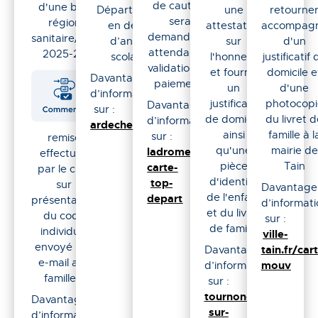
de caution
d'une bourse
Département
une
retourne
sera
régionale
en début
attestation
accompag
demandé en
sanitaire/sociale
d’année
sur
d'un
attendant la
2025-2026.
scolaire.
l'honneur
justificatif 
validation du
et fournir
domicile e
Davantage
paiement.
un
d'une
d’informations
justificatif
photocopi
Davantage
sur :
de domicile
du livret 
d’informations
ardeche.fr/collegiens
ainsi
famille à l
sur :
remise
qu'une
mairie de
ladrome.fr/la-
effectuée
pièce
Tain
carte-
par le club
d'identité
top-
sur
Davantage
de l'enfant
depart
présentation
d’informati
et du livret
du code
sur :
de famille
individuel
ville-
envoyé par
Davantage
tain.fr/car
e-mail aux
d’informations
mouv
familles.
sur :
tournon-
Davantage
sur-
d’informations