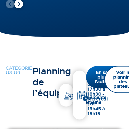
CATÉGORIE
Planning
En savoir
Voir l
U8-U9
plus sur
planni
de
Mardi |
l'adhésion
des
de
platea
17h30 à
l’équipe
2
18h30 -
entrainements
Mercredi
par semaine
| de
13h45 à
15h15