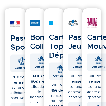
Bonus
Carte
Pass
Cart
Pass
Collégien
Top
Jeunes
Mouv
Sport
Départ
60€
(à
30€
de
30€
de
70€
de
80€ si en
remise
remise
remise
20€ à
situation
sur une
sur une
sur une
45€
de
de
adhésion
adhésion
adhésion
remise
handicap)
sportive.
sportive.
sportive.
sur une
de remise
adhésion