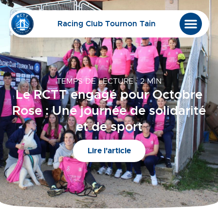
Racing Club Tournon Tain
TEMPS DE LECTURE : 2 MIN
Le RCTT engagé pour Octobre
Rose : Une journée de solidarité
et de sport
Lire l'article