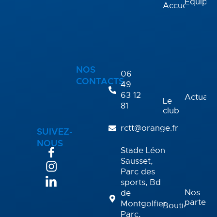
Équipes
Accueil
NOS
06
CONTACTS
49
63 12
Actualit
Le
81
club
rctt@orange.fr
SUIVEZ-
NOUS
Stade Léon
Sausset,
Parc des
sports, Bd
Nos
de
partena
Montgolfier
Boutique
Parc,