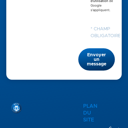
d'utilisation
de
Google
s'appliquent.
* CHAMP
OBLIGATOIRE
Envoyer
un
message
PLAN
DU
SITE