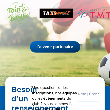
Devenir partenaire
Besoin
Une question sur les
inscriptions
, nos
équipes
d’un
ou les
événements
du
club ? Nous sommes là
renseignement
pour
vous aider
!