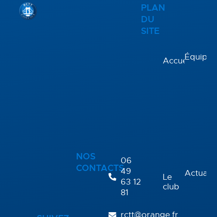
PLAN
DU
SITE
Équipes
Accueil
NOS
06
CONTACTS
49
Actualit
Le
63 12
club
81
rctt@orange.fr