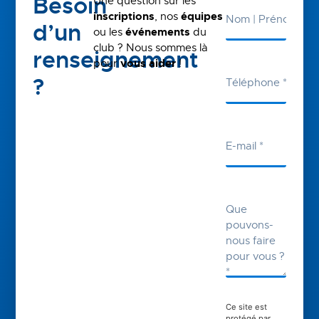
Besoin
Une question sur les
inscriptions
, nos
équipes
d’un
ou les
événements
du
club ? Nous sommes là
renseignement
pour
vous aider
!
?
Ce site est
protégé par