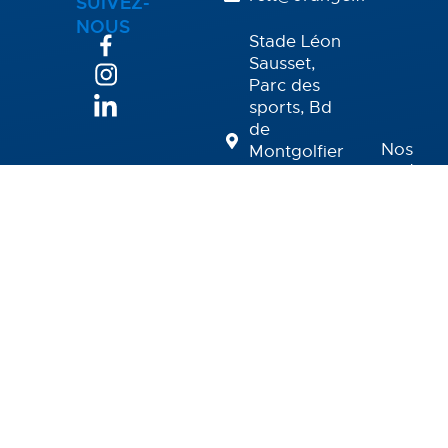
SUIVEZ-
NOUS
Stade Léon
Sausset,
Parc des
sports, Bd
de
Nos
Montgolfier
partena
Parc,
Boutique
07300
Tournon-
sur-Rhône
Nous
Adhésion
contact
/ Licence